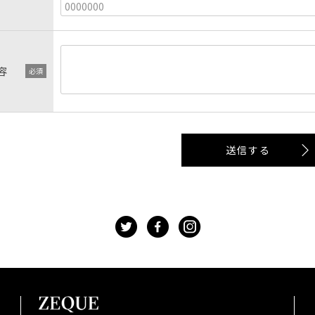
容
送信する
t
f
g