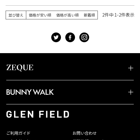
2
件中
1
-
2
件表示
並び替え
価格が安い順
価格が高い順
新着順
t
f
g
・TIDAX
・DD
・LOOF
・Sherry
・Julia
・HOVER
・JOJO
・Juno
・Devon
・BW-033
・BW-028
・BW-023
・TIDA
・STELTH
・Feiz'57
・BW-032
・BW-027
・BW-022
・JAKE
・Spike
・Feiz'55
・BW-031
・BW-026
・BW-021
・JONNY
・Belle
・OPA
・BW-030
・BW-025
・BW-020
・SHADE
・Linx
・Baron
ご利用ガイド
お問い合わせ
・BW-029
・BW-024