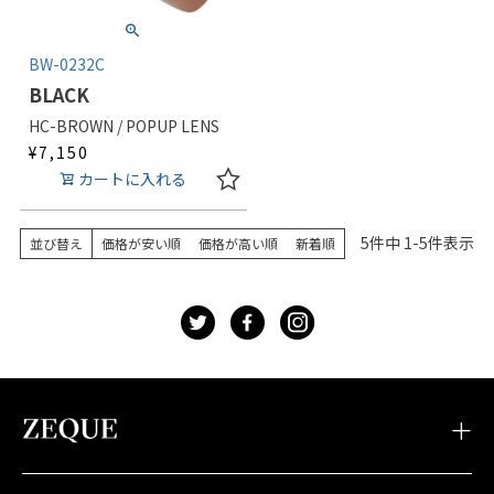
BW-0232C
BLACK
HC-BROWN / POPUP LENS
¥
7,150
カートに入れる
5
件中
1
-
5
件表示
並び替え
価格が安い順
価格が高い順
新着順
t
f
g
・TIDAX
・DD
・LOOF
・Sherry
・Julia
・HOVER