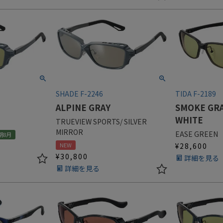
SHADE F-2246
TIDA F-2189
ALPINE GRAY
SMOKE GRA
WHITE
TRUEVIEW SPORTS/ SILVER
MIRROR
EASE GREEN
期8月
NEW
¥
28,600
¥
30,800
詳細を見る
詳細を見る