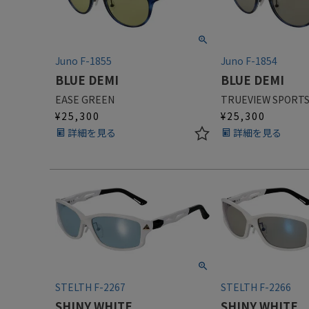
Juno F-1855
Juno F-1854
BLUE DEMI
BLUE DEMI
EASE GREEN
TRUEVIEW SPORT
¥
25,300
¥
25,300
詳細を見る
詳細を見る
STELTH F-2267
STELTH F-2266
SHINY WHITE
SHINY WHITE