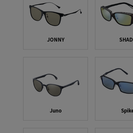
JONNY
SHAD
Juno
Spik