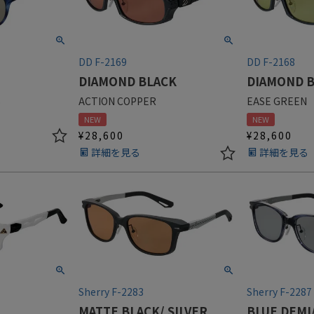
DD F-2169
DD F-2168
DIAMOND BLACK
DIAMOND 
S
ACTION COPPER
EASE GREEN
NEW
NEW
¥
28,600
¥
28,600
詳細を見る
詳細を見る
Sherry F-2283
Sherry F-2287
MATTE BLACK/ SILVER
BLUE DEMI