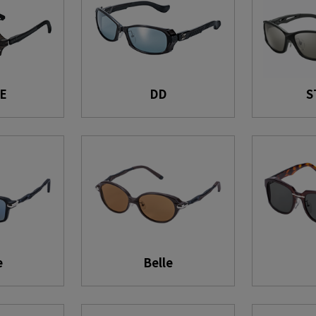
E
DD
S
e
Belle