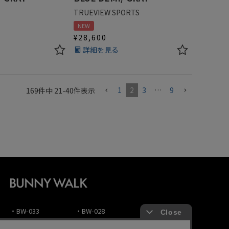
TRUEVIEW SPORTS
NEW
¥
28,600
詳細を見る
1
2
3
…
9
169
件中
21
-
40
件表示
・BW-033
・BW-028
・BW-023
・BW-032
・BW-027
・BW-022