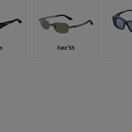
n
Feiz'55