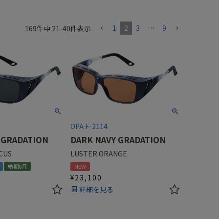
1
2
3
…
9
169
件中
21
-
40
件表示
OPA F-2114
 GRADATION
DARK NAVY GRADATION
CUS
LUSTER ORANGE
納期8月
NEW
¥
23,100
詳細を見る