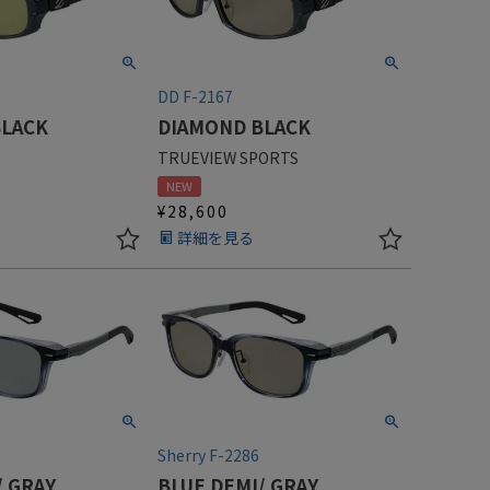
DD F-2167
BLACK
DIAMOND BLACK
TRUEVIEW SPORTS
NEW
¥
28,600
詳細を見る
Sherry F-2286
/ GRAY
BLUE DEMI/ GRAY