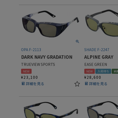
OPA F-2113
SHADE F-2247
DARK NAVY GRADATION
ALPINE GRAY
TRUEVIEW SPORTS
EASE GREEN
NEW
NEW
入荷待ち
納
¥
23,100
¥
28,600
詳細を見る
詳細を見る