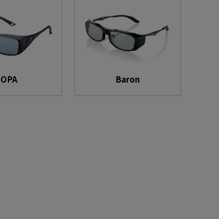
OPA
Baron