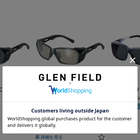
LOOF F-2053
OPA F-2115
CK
MIDNIGHT BLACK
DARK NAVY
TRUEVIEW SPORTS/ SILVER
TRUEVIEW FO
MIRROR
NEW
入荷待ち
完売終了
¥
23,100
¥
29,700
詳細を見る
在庫切れ
詳細を見る