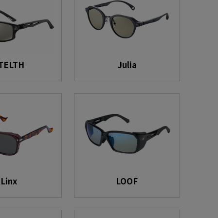
TELTH
Julia
Linx
LOOF