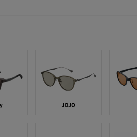
y
JOJO