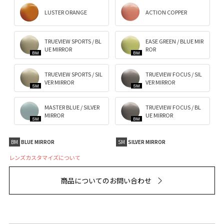
LUSTER ORANGE
ACTION COPPER
TRUEVIEW SPORTS / BL
EASE GREEN / BLUE MIR
UE MIRROR
ROR
TRUEVIEW SPORTS / SIL
TRUEVIEW FOCUS / SIL
VER MIRROR
VER MIRROR
MASTER BLUE / SILVER
TRUEVIEW FOCUS / BL
MIRROR
UE MIRROR
BM
BLUE MIRROR
SM
SILVER MIRROR
レンズカスタマイズについて
商品についてのお問い合わせ