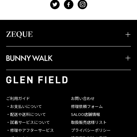
t
f
g
・TIDAX
・DD
・LOOF
・Sherry
・Julia
・HOVER
・JOJO
・Juno
・Devon
・BW-033
・BW-028
・BW-023
・TIDA
・STELTH
・Feiz'57
・BW-032
・BW-027
・BW-022
・JAKE
・Spike
・Feiz'55
・BW-031
・BW-026
・BW-021
・JONNY
・Belle
・OPA
・BW-030
・BW-025
・BW-020
・SHADE
・Linx
・Baron
ご利用ガイド
お問い合わせ
・BW-029
・BW-024
・お支払いについて
修理依頼フォーム
・配送や送料について
SALOO店舗情報
・試着サービスについて
取扱販売店様リスト
・修理やアフターサービス
プライバシーポリシー