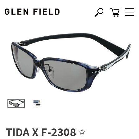
s
c
TIDA X F-2308