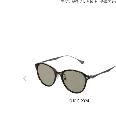
モダンが汗ズレを防止。金属芯を
JOJO F-2324