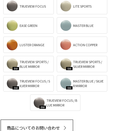
TRUEVIEW FOCUS
LITE SPORTS
EASE GREEN
MASTER BLUE
LUSTER ORANGE
ACTION COPPER
TRUEVIEW SPORTS /
TRUEVIEW SPORTS /
BLUE MIRROR
SILVER MIRROR
TRUEVIEW FOCUS / S
MASTER BLUE / SILVE
ILVER MIRROR
R MIRROR
TRUEVIEW FOCUS / B
LUE MIRROR
商品についてのお問い合わせ