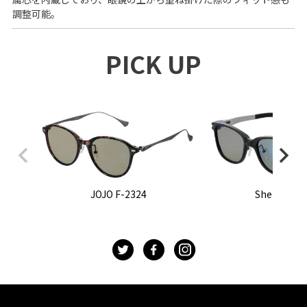
調整可能。
PICK UP
JOJO F-2324
Sherry F-2
t
f
g