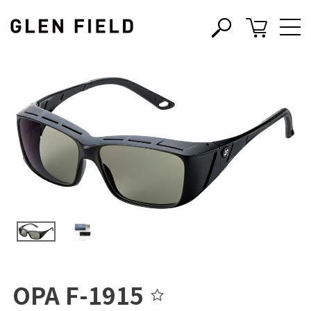
s
c
OPA F-1915