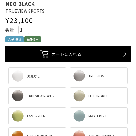
NEO BLACK
TRUEVIEW SPORTS
¥
23,100
入荷待ち
納期8月
カートに入れる
変更なし
TRUEVIEW
TRUEVIEW FOCUS
LITE SPORTS
EASE GREEN
MASTER BLUE
LUSTER ORANGE
ACTION COPPER