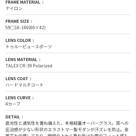
FRAME MATERIAL
ナイロン
FRAME SIZE
59□16-160(60×42)
LENS COLOR
トゥルービュースポーツ
LENS MATERIAL
TALEX CR-39 Polarized
LENS COAT
ハードマルチコート
LENS CURVE
4カーブ
DETAIL
遮光性と通気性を兼ね備えた、本格軽量オーバーグラス。耳への
圧迫感が少ない形状のエラストマー製モダンが汗ズレを防止。金
属芯を内蔵しており、眼鏡の上から重ね掛けた際のフィット感も