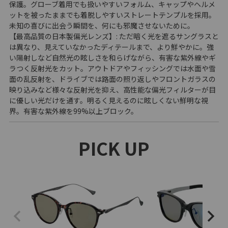
保護。グローブ着用でも扱いやすいフォルム、キャップやヘルメ
ットを被ったままでも着脱しやすいストレートテンプルを採用。
未知の喜びに出会う瞬間を、何にも邪魔させないために。
【最高品質の日本製偏光レンズ】: ただ暗く光を遮るサングラスと
は異なり、見えていなかったディテールまで、より鮮やかに。強
い陽射しなど自然光の眩しさを和らげながら、有害な紫外線やギ
ラつく反射光をカット。アウトドアやフィッシングでは水面や雪
面の乱反射を、ドライブでは路面の照り返しやフロントガラスの
映り込みなど様々な反射光を抑え、高性能な偏光フィルターが目
に優しい光だけを通す。明るく見えるのに眩しくない鮮明な視
界。有害な紫外線を99%以上ブロック。
PICK UP