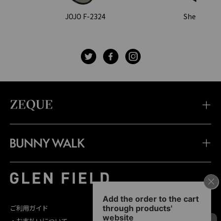
JOJO F-2324
Sherry F-2
t
f
g
・TIDAX
・DD
・LOOF
・Sherry
・Julia
・HOVER
・JOJO
・Juno
・Devon
・BW-033
・BW-028
・BW-023
・TIDA
・STELTH
・Feiz'57
・BW-032
・BW-027
・BW-022
・JAKE
・Spike
・Feiz'55
・BW-031
・BW-026
・BW-021
・JONNY
・Belle
・OPA
・BW-030
・BW-025
・BW-020
・SHADE
・Linx
・Baron
ご利用ガイド
お問い合わせ
・BW-029
・BW-024
・お支払いについて
修理依頼フォーム