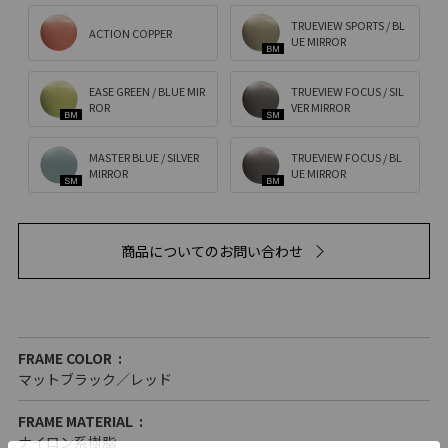
TRUEVIEW SPORTS / BL
ACTION COPPER
UE MIRROR
EASE GREEN / BLUE MIR
TRUEVIEW FOCUS / SIL
ROR
VER MIRROR
MASTER BLUE / SILVER
TRUEVIEW FOCUS / BL
MIRROR
UE MIRROR
商品についてのお問い合わせ
FRAME COLOR
マットブラック／レッド
FRAME MATERIAL
ナイロン系樹脂