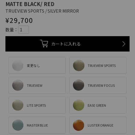
MATTE BLACK/ RED
TRUEVIEW SPORTS / SILVER MIRROR
¥
29,700
カートに入れる
変更なし
TRUEVIEW SPORTS
TRUEVIEW
TRUEVIEW FOCUS
LITE SPORTS
EASE GREEN
MASTER BLUE
LUSTER ORANGE