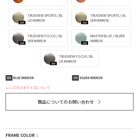
TRUEVIEW SPORTS / BL
TRUEVIEW SPORTS / SIL
UE MIRROR
VER MIRROR
TRUEVIEW FOCUS / SIL
MASTER BLUE / SILVER
VER MIRROR
MIRROR
TRUEVIEW FOCUS / BL
UE MIRROR
BM
BLUE MIRROR
SM
SILVER MIRROR
レンズカスタマイズについて
商品についてのお問い合わせ
FRAME COLOR