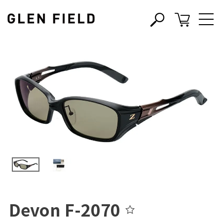
s
c
Devon F-2070