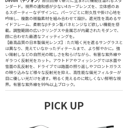
Devon（デヴォン）
原点回帰で新たに生まれた機能性溢れるスタ
ンダード。視界の違和感が少ない4カーブレンズを、立体感のあ
るスポーティーなデザインに。パーツごとに耐久性や掛け心地を
吟味し、複数の樹脂素材を組み合わせて設計。遮光性を高めるサ
イドフレーム、柔軟なβチタン製バネヒンジなど欲しい機能を搭
載。調整範囲の広いクリングスや金属芯が内蔵されたモダンで、
顔に合わせた最適なフィッティングを。
【最高品質の日本製偏光レンズ】: ただ暗く光を遮るサングラスと
は異なり、見えていなかったディテールまで、より鮮やかに。強
い陽射しなどの自然光の眩しさを和らげながら、有害な紫外線や
ギラつく反射光をカット。アウトドアやフィッシングでは水面や
雪面の乱反射を、ドライブでは路面の照り返しやフロントガラス
の映り込みなど様々な反射光を抑え、高性能な偏光フィルターが
目に優しい光だけを通す。明るく見えるのに眩しくない鮮明な視
界。有害な紫外線を99%以上ブロック。
PICK UP