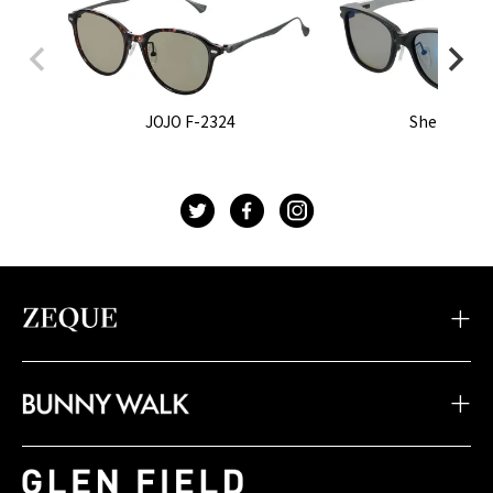
JOJO F-2324
Sherry F-2
t
f
g
・TIDAX
・DD
・LOOF
・Sherry
・Julia
・HOVER
・JOJO
・Juno
・Devon
・BW-033
・BW-028
・BW-023
・TIDA
・STELTH
・Feiz'57
・BW-032
・BW-027
・BW-022
・JAKE
・Spike
・Feiz'55