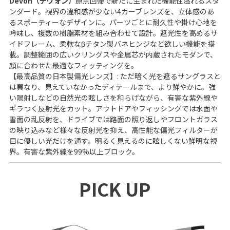
Devon（デヴォン）
原点回帰で新たに生まれた機能性溢れるスタ
ンダード。視界の違和感が少ない4カーブレンズを、立体感のあ
るスポーティーなデザインに。パーツごとに耐久性や掛け心地を
吟味し、複数の樹脂素材を組み合わせて設計。遮光性を高めるサ
イドフレーム、柔軟なβチタン製バネヒンジなど欲しい機能を搭
載。調整範囲の広いクリングスや金属芯が内蔵されたモダンで、
顔に合わせた最適なフィッティングを。
【最高品質の日本製偏光レンズ】: ただ暗く光を遮るサングラスと
は異なり、見えていなかったディテールまで、より鮮やかに。強
い陽射しなどの自然光の眩しさを和らげながら、有害な紫外線や
ギラつく反射光をカット。アウトドアやフィッシングでは水面や
雪面の乱反射を、ドライブでは路面の照り返しやフロントガラス
の映り込みなど様々な反射光を抑え、高性能な偏光フィルターが
目に優しい光だけを通す。明るく見えるのに眩しくない鮮明な視
界。有害な紫外線を99%以上ブロック。
PICK UP