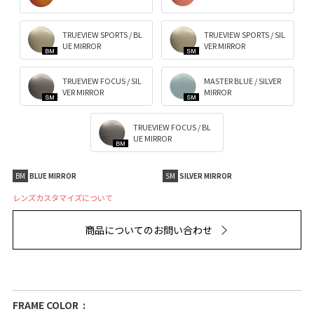
TRUEVIEW SPORTS / BL
TRUEVIEW SPORTS / SIL
UE MIRROR
VER MIRROR
TRUEVIEW FOCUS / SIL
MASTER BLUE / SILVER
VER MIRROR
MIRROR
TRUEVIEW FOCUS / BL
UE MIRROR
BM
BLUE MIRROR
SM
SILVER MIRROR
レンズカスタマイズについて
商品についてのお問い合わせ
FRAME COLOR