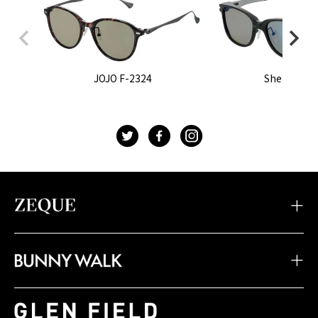
JOJO F-2324
Sherry F-2
t
f
g
・TIDAX
・DD
・LOOF
・Sherry
・Julia
・HOVER
・JOJO
・Juno
・Devon
・BW-033
・BW-028
・BW-023
・TIDA
・STELTH
・Feiz'57
・BW-032
・BW-027
・BW-022
・JAKE
・Spike
・Feiz'55