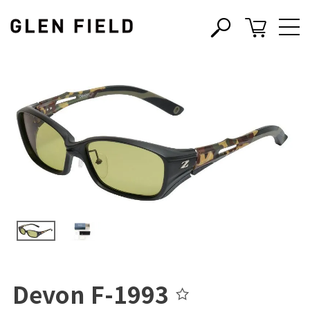
s
c
Devon F-1993