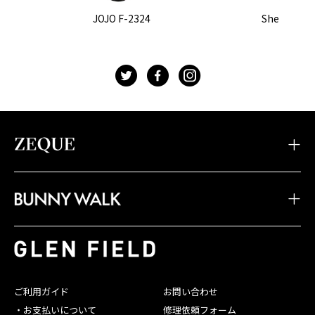
JOJO F-2324
Sherry F-2
t
f
g
・TIDAX
・DD
・LOOF
・Sherry
・Julia
・HOVER
・JOJO
・Juno
・Devon
・BW-033
・BW-028
・BW-023
・TIDA
・STELTH
・Feiz'57
・BW-032
・BW-027
・BW-022
・JAKE
・Spike
・Feiz'55
・BW-031
・BW-026
・BW-021
・JONNY
・Belle
・OPA
・BW-030
・BW-025
・BW-020
・SHADE
・Linx
・Baron
ご利用ガイド
お問い合わせ
・BW-029
・BW-024
・お支払いについて
修理依頼フォーム