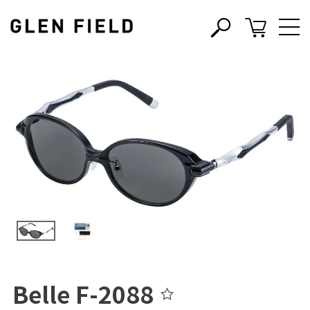
s
c
Belle F-2088