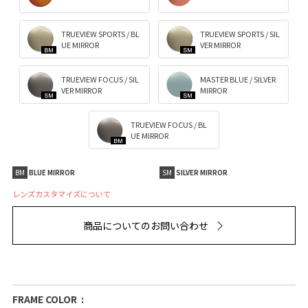
TRUEVIEW SPORTS / BL
TRUEVIEW SPORTS / SIL
UE MIRROR
VER MIRROR
TRUEVIEW FOCUS / SIL
MASTER BLUE / SILVER
VER MIRROR
MIRROR
TRUEVIEW FOCUS / BL
UE MIRROR
BM
BLUE MIRROR
SM
SILVER MIRROR
レンズカスタマイズについて
商品についてのお問い合わせ
FRAME COLOR