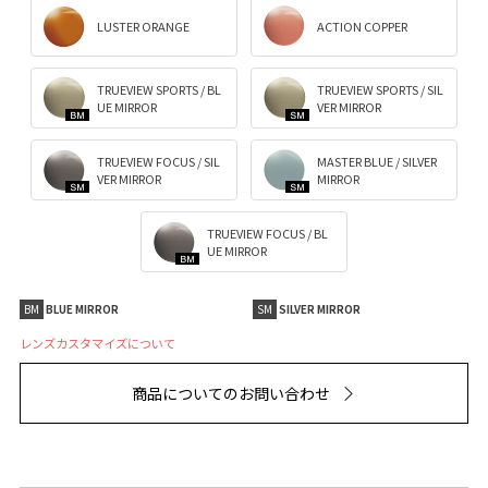
LUSTER ORANGE
ACTION COPPER
TRUEVIEW SPORTS / BL
TRUEVIEW SPORTS / SIL
UE MIRROR
VER MIRROR
TRUEVIEW FOCUS / SIL
MASTER BLUE / SILVER
VER MIRROR
MIRROR
TRUEVIEW FOCUS / BL
UE MIRROR
BM
BLUE MIRROR
SM
SILVER MIRROR
レンズカスタマイズについて
商品についてのお問い合わせ