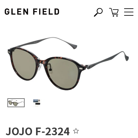
s
c
JOJO F-2324