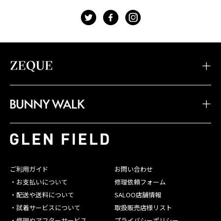
t
f
g
・TIDAX
・DD
・LOOF
・Sherry
・Julia
・HOVER
・JOJO
・Juno
・Devon
・BW-033
・BW-028
・BW-023
・TIDA
・STELTH
・Feiz'57
・BW-032
・BW-027
・BW-022
・JAKE
・Spike
・Feiz'55
・BW-031
・BW-026
・BW-021
・JONNY
・Belle
・OPA
・BW-030
・BW-025
・BW-020
・SHADE
・Linx
・Baron
ご利用ガイド
お問い合わせ
・BW-029
・BW-024
・お支払いについて
修理依頼フォーム
・配送や送料について
SALOO店舗情報
・試着サービスについて
取扱販売店様リスト
・修理やアフターサービス
プライバシーポリシー