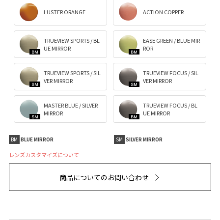
LUSTER ORANGE
ACTION COPPER
TRUEVIEW SPORTS / BL
EASE GREEN / BLUE MIR
UE MIRROR
ROR
TRUEVIEW SPORTS / SIL
TRUEVIEW FOCUS / SIL
VER MIRROR
VER MIRROR
MASTER BLUE / SILVER
TRUEVIEW FOCUS / BL
MIRROR
UE MIRROR
BM
BLUE MIRROR
SM
SILVER MIRROR
レンズカスタマイズについて
商品についてのお問い合わせ