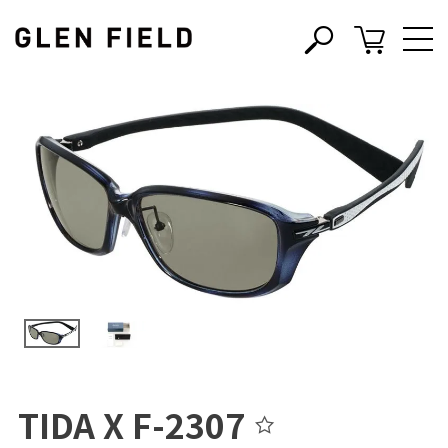
s
c
TIDA X F-2307