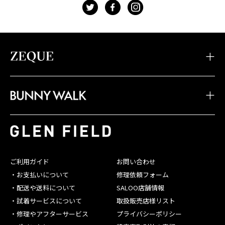
t
f
g
・TIDAX
・DD
・LOOF
・Sherry
・Julia
・HOVER
・JOJO
・Juno
・Devon
・BW-033
・BW-028
・BW-023
・TIDA
・STELTH
・Feiz'57
・BW-032
・BW-027
・BW-022
・JAKE
・Spike
・Feiz'55
・BW-031
・BW-026
・BW-021
・JONNY
・Belle
・OPA
・BW-030
・BW-025
・BW-020
・SHADE
・Linx
・Baron
ご利用ガイド
お問い合わせ
・BW-029
・BW-024
・お支払いについて
修理依頼フォーム
・配送や送料について
SALOO店舗情報
・試着サービスについて
取扱販売店様リスト
・修理やアフターサービス
プライバシーポリシー