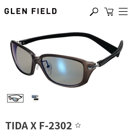
s
c
TIDA X F-2302