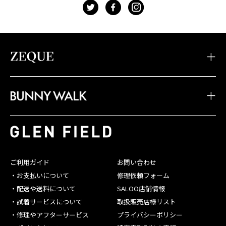
t
f
g
・TIDAX
・DD
・LOOF
・Sherry
・Julia
・HOVER
・JOJO
・Juno
・Devon
・BW-033
・BW-028
・BW-023
・TIDA
・STELTH
・Feiz'57
・BW-032
・BW-027
・BW-022
・JAKE
・Spike
・Feiz'55
・BW-031
・BW-026
・BW-021
・JONNY
・Belle
・OPA
・BW-030
・BW-025
・BW-020
・SHADE
・Linx
・Baron
ご利用ガイド
お問い合わせ
・BW-029
・BW-024
・お支払いについて
修理依頼フォーム
・配送や送料について
SALOO店舗情報
・試着サービスについて
取扱販売店様リスト
・修理やアフターサービス
プライバシーポリシー