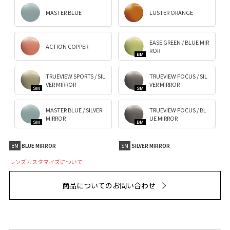
MASTER BLUE
LUSTER ORANGE
EASE GREEN / BLUE MIR
ACTION COPPER
ROR
TRUEVIEW SPORTS / SIL
TRUEVIEW FOCUS / SIL
VER MIRROR
VER MIRROR
MASTER BLUE / SILVER
TRUEVIEW FOCUS / BL
MIRROR
UE MIRROR
BM
BLUE MIRROR
SM
SILVER MIRROR
レンズカスタマイズについて
商品についてのお問い合わせ