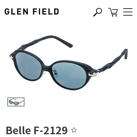
s
c
Belle F-2129