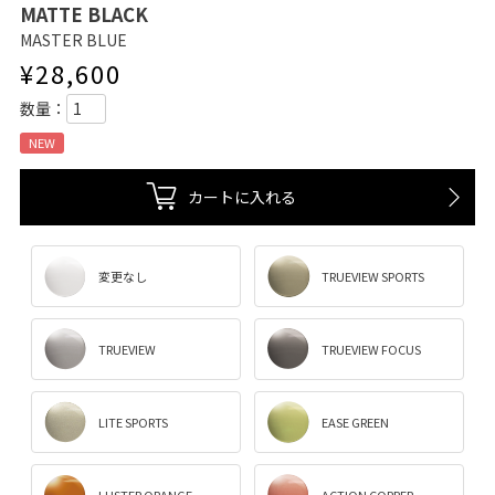
MATTE BLACK
MASTER BLUE
¥
28,600
NEW
カートに入れる
変更なし
TRUEVIEW SPORTS
TRUEVIEW
TRUEVIEW FOCUS
LITE SPORTS
EASE GREEN
LUSTER ORANGE
ACTION COPPER