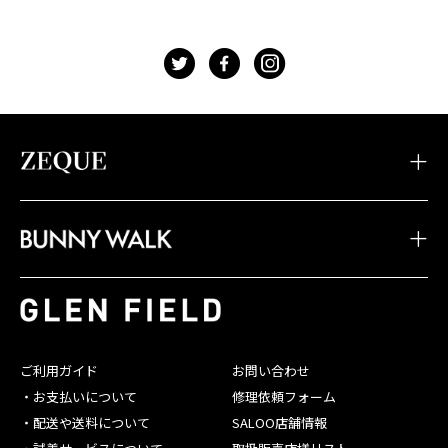
t
f
g
・TIDAX
・DD
・LOOF
・Sherry
・Julia
・HOVER
・JOJO
・Juno
・Devon
・BW-033
・BW-028
・BW-023
・TIDA
・STELTH
・Feiz'57
・BW-032
・BW-027
・BW-022
・JAKE
・Spike
・Feiz'55
・BW-031
・BW-026
・BW-021
・JONNY
・Belle
・OPA
・BW-030
・BW-025
・BW-020
・SHADE
・Linx
・Baron
ご利用ガイド
お問い合わせ
・BW-029
・BW-024
・お支払いについて
修理依頼フォーム
・配送や送料について
SALOO店舗情報