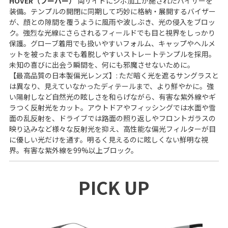
HOVER（フーバー）
両サイドにシボ加工が施されたバイザーを
装備。テンプルの開閉に同期して巧妙に格納・展開するバイザー
が、顔との隙間を覆うように風雨や波しぶき、光の侵入をブロッ
ク。強烈な光線にさらされるフィールドでも目と視界をしっかり
保護。グローブ着用でも扱いやすいフォルム、キャップやヘルメ
ットを被ったままでも着脱しやすいストレートテンプルを採用。
未知の喜びに出会う瞬間を、何にも邪魔させないために。
【最高品質の日本製偏光レンズ】: ただ暗く光を遮るサングラスと
は異なり、見えていなかったディテールまで、より鮮やかに。強
い陽射しなど自然光の眩しさを和らげながら、有害な紫外線やギ
ラつく反射光をカット。アウトドアやフィッシングでは水面や雪
面の乱反射を、ドライブでは路面の照り返しやフロントガラスの
映り込みなど様々な反射光を抑え、高性能な偏光フィルターが目
に優しい光だけを通す。明るく見えるのに眩しくない鮮明な視
界。有害な紫外線を99%以上ブロック。
PICK UP