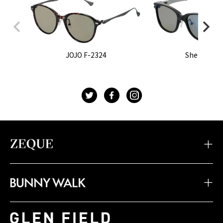
JOJO F-2324
Sherry F-2
t
f
g
・TIDAX
・DD
・LOOF
・Sherry
・Julia
・HOVER
・JOJO
・Juno
・Devon
・BW-033
・BW-028
・BW-023
・TIDA
・STELTH
・Feiz'57
・BW-032
・BW-027
・BW-022
・JAKE
・Spike
・Feiz'55