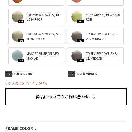
TRUEVIEW SPORTS / BL
EASE GREEN / BLUE MIR
UE MIRROR
ROR
TRUEVIEW SPORTS / SIL
TRUEVIEW FOCUS / SIL
VER MIRROR
VER MIRROR
MASTER BLUE / SILVER
TRUEVIEW FOCUS / BL
MIRROR
UE MIRROR
BM
BLUE MIRROR
SM
SILVER MIRROR
レンズカスタマイズについて
商品についてのお問い合わせ
FRAME COLOR