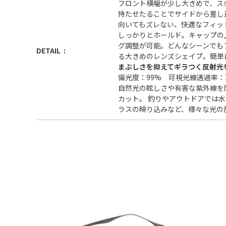
フロント横幅が少し大きめで、ス
持たせたることでサイドから差し
向いてもズレない、快適なフィッ
しっかりとホールド。キャップの
グ調整が可能。どんなシーンでも
DETAIL
る大きめのレンズシェイプ。簡単
まぶしさを抑えてギラつく反射光
偏光度：99% 可視光線透過率：
自然光の眩しさや有害な紫外線を
カット。 釣りやアウトドアでは
ラスの映り込みなど、様々な光の