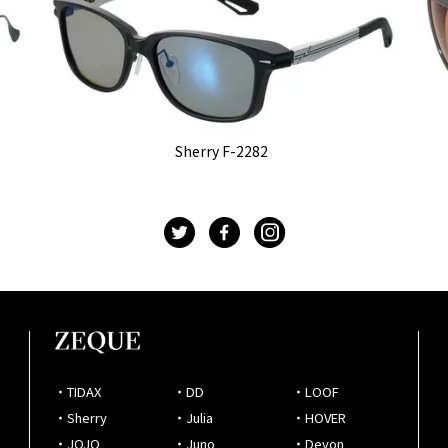
Sherry F-2282
t
f
g
・TIDAX
・DD
・LOOF
・Sherry
・Julia
・HOVER
・JOJO
・Juno
・Devon