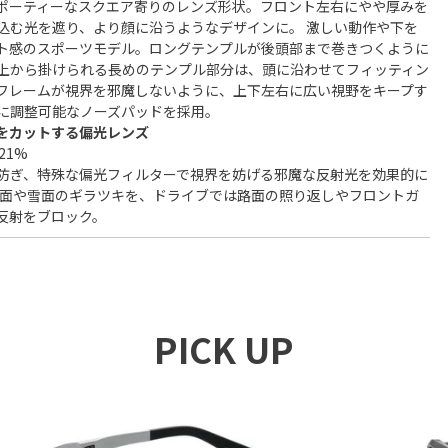
ポーティーなスクエア寄りのレンズ形状。フロント左右にやや厚みを
込む光を遮り、より顔に沿うようなデザインに。 激しい動作や下を
ト感のスポーツモデル。ロングテンプルが後頭部まで巻きつくように
上から掛けられる長めのテンプル部分は、頭に沿わせてフィッティン
フレームが視界を邪魔しないように、上下左右に広い視野をキープす
に調整可能なノーズパッドを採用。
をカットする偏光レンズ
21%
防ぎ、特殊な偏光フィルターで視界を妨げる邪魔な反射光を効果的に
水面や雪面のギラツキを、ドライブでは路面の照り返しやフロントガ
反射をブロック。
PICK UP