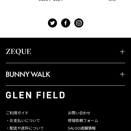
t
f
g
・TIDAX
・DD
・LOOF
・Sherry
・Julia
・HOVER
・JOJO
・Juno
・Devon
・BW-033
・BW-028
・BW-023
・TIDA
・STELTH
・Feiz'57
・BW-032
・BW-027
・BW-022
・JAKE
・Spike
・Feiz'55
・BW-031
・BW-026
・BW-021
・JONNY
・Belle
・OPA
・BW-030
・BW-025
・BW-020
・SHADE
・Linx
・Baron
ご利用ガイド
お問い合わせ
・BW-029
・BW-024
・お支払いについて
修理依頼フォーム
・配送や送料について
SALOO店舗情報