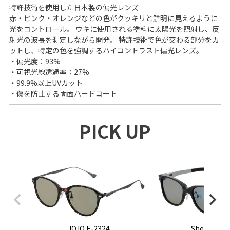
特許技術を使用した日本製の偏光レンズ
赤・ピンク・オレンジなどの色がクッキリと鮮明に見えるように
光をコントロール。 ウキに使用される塗料に太陽光を照射し、反
射光の波長を測定しながら開発。 特許技術で色が交わる部分をカ
ットし、特定の色を強調するハイコントラスト偏光レンズ。
・偏光度：93%
・可視光線透過率：27%
・99.9%以上UVカット
・傷を防止する両面ハードコート
PICK UP
JOJO F-2324
Sherry F-2