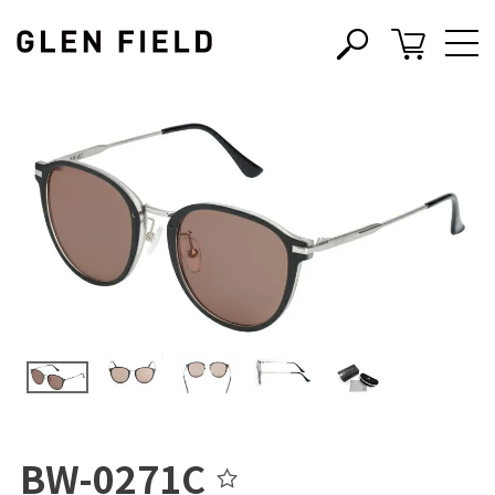
s
c
BW-0271C