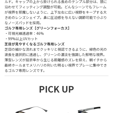
ルド。キャップの上から掛けられる長めのテンプル部分は、頭に
沿わせてフィッティング調整が可能。どんなシーンでもフレーム
が視界を邪魔しないように、上下左右に広い視野をキープする大
きめのレンズシェイプ。鼻に圧迫感を与えない調節可能で小ぶり
なノーズパッドを採用。
ゴルフ専用レンズ【グリーンフォーカス】
・可視光線透過率：46%
・99%以上UVカット
芝目が見やすくなるゴルフ専用レンズ
芝目の細かな流れまでクッキリと視認できるように、緑色の光の
波長を選択的に透過し、グリーンの濃淡を強調した鮮明な視界。
薄型レンズが屈折率から生じる距離感のズレを抑え、朝イチから
最終ホールまでメリハリの利いた明るい視界でプレーに集中でき
るゴルフ専用レンズです。
PICK UP