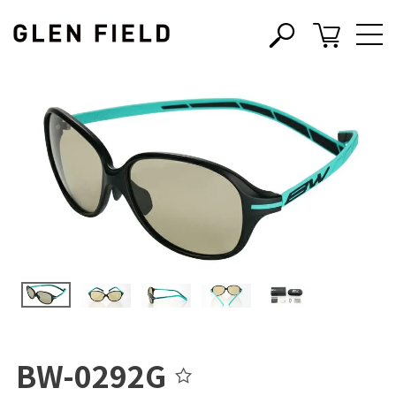
s
c
BW-0292G