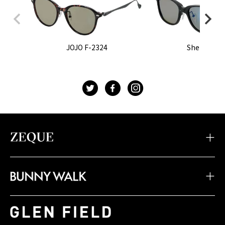
JOJO F-2324
Sherry F-2
t
f
g
・TIDAX
・DD
・LOOF
・Sherry
・Julia
・HOVER
・JOJO
・Juno
・Devon
・BW-033
・BW-028
・BW-023
・TIDA
・STELTH
・Feiz'57
・BW-032
・BW-027
・BW-022
・JAKE
・Spike
・Feiz'55
・BW-031
・BW-026
・BW-021
・JONNY
・Belle
・OPA