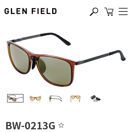
s
c
BW-0213G