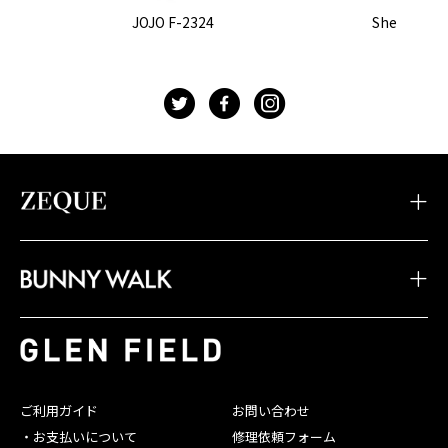
JOJO F-2324
Sherry F-2
t
f
g
・TIDAX
・DD
・LOOF
・Sherry
・Julia
・HOVER
・JOJO
・Juno
・Devon
・BW-033
・BW-028
・BW-023
・TIDA
・STELTH
・Feiz'57
・BW-032
・BW-027
・BW-022
・JAKE
・Spike
・Feiz'55
・BW-031
・BW-026
・BW-021
・JONNY
・Belle
・OPA
・BW-030
・BW-025
・BW-020
・SHADE
・Linx
・Baron
ご利用ガイド
お問い合わせ
・BW-029
・BW-024
・お支払いについて
修理依頼フォーム