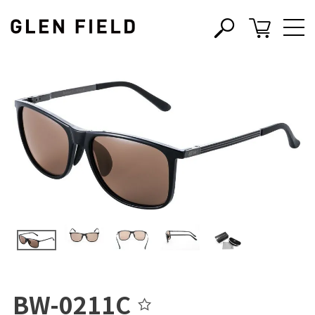
s
c
BW-0211C