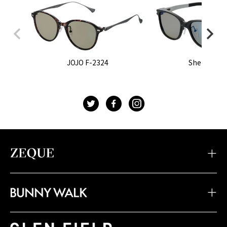
JOJO F-2324
Sherry F-2
t
f
g
・TIDAX
・DD
・LOOF
・Sherry
・Julia
・HOVER
・JOJO
・Juno
・Devon
・BW-033
・BW-028
・BW-023
・TIDA
・STELTH
・Feiz'57
・BW-032
・BW-027
・BW-022
・JAKE
・Spike
・Feiz'55