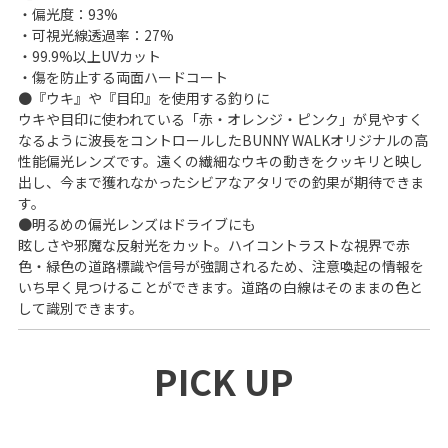
・偏光度：93%
・可視光線透過率：27%
・99.9%以上UVカット
・傷を防止する両面ハードコート
●『ウキ』や『目印』を使用する釣りに
ウキや目印に使われている「赤・オレンジ・ピンク」が見やすく
なるように波長をコントロールしたBUNNY WALKオリジナルの高
性能偏光レンズです。遠くの繊細なウキの動きをクッキリと映し
出し、今まで獲れなかったシビアなアタリでの釣果が期待できま
す。
●明るめの偏光レンズはドライブにも
眩しさや邪魔な反射光をカット。ハイコントラストな視界で赤
色・緑色の道路標識や信号が強調されるため、注意喚起の情報を
いち早く見つけることができます。道路の白線はそのままの色と
して識別できます。
PICK UP