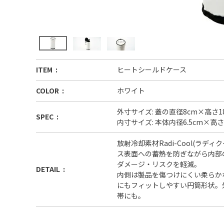
ITEM
ヒートシールドケース
COLOR
ホワイト
外寸サイズ: 蓋の直径8cm×高さ1
SPEC
内寸サイズ: 本体内径6.5cm×高さ
放射冷却素材Radi-Cool(ラ
ス表面への蓄熱を防ぎながら内部
ダメージ・リスクを軽減。
DETAIL
内側は製品を傷つけにくい柔らか
にもフィットしやすい円筒形状。
帯にも。